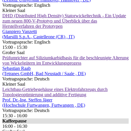
Vortragssprache: Englisch
Kleiner Saal
DHD (Distributed High Density) Statorwickeltechnik - Ein Update
zum neuen 800-V-Prototyp und Überblick über das
Herstellverfahren der Prototypen
Gianpiero Vanzetti
(Marsilli S.p.A., Castelleone (CR) , IT)
Vortragssprache: Englisch
15:00 - 15:30
Großer Saal
Prüfumrichter auf Siliziumkarbidbasis für die beschleunigte Alterung
von Wickelgütern im Entwicklungsprozess
Sebastian Raab
(Tetranes GmbH, Bad Neustadt / Saale , DE)
Vortragssprache: Deutsch
Kleiner Saal
Leichtbau-Getriebegehäuse eines Elektrofahrzeugs durch
Topologieoptimierung und additive Fertigung
Prof. Dr.-Ing. Steffen Jäger
(Hochschule Furtwangen, Furtwangen , DE)
Vortragssprache: Deutsch
15:30 - 16:00
Kaffeepause
16:00 - 16:30