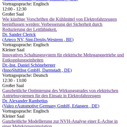
Vortragssprache: Englisch
12:00 - 12:30
Großer Saal
Wie künftige Vorschriften die Kühlmittel von Elektrofahrzeugen
beeinflussen werden: Verbesserung der Sicherheit durch
Reduzierung der Leitfähigkeit.
Dr. Sander Clerick
(Arteco NV, Sint-Denijs-Westrem , BE)
Vortragssprache: Englisch
Kleiner Saal
Innovatives Schaltungssystem für elektrische Mehrganggetriebe und
Entkopplungseinheiten
Dr.-Ing. Daniel Schöneberger
(InnoShiftIng GmbH, Darmstadt , DE)
Vortragssprache: Deutsch
12:30 - 13:00
Großer Saal
Ganzheitliche Optimierung des Wirkungsgrades von elektrischen
Antriebssystemen für den Einsatz in Elektrofahrzeugen
Dr. Alexander Rambetius
(Valeo eAutomotive Germany GmbH, Erlangen , DE)
Vortragssprache: Englisch
Kleiner Saal
Ganzheitliche Modellierung zur NVH-Analyse einer E-Achse in
einer Mehrkörpersimulation