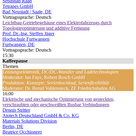
Sebastian Raab
Tetranes GmbH
Bad Neustadt / Saale, DE
Vortragssprache: Deutsch
Leichtbau-Getriebegehäuse eines Elektrofahrzeugs durch
Topologieoptimierung und additive Fertigung
Prof. Dr.-Ing. Steffen Jäger
Hochschule Furtwangen
Furtwangen, DE
Vortragssprache: Deutsch
15:30
Kaffeepause
Themen
Leistungselektronik, DC/DC-Wandler und Ladetechnologien
Moderator: Ian Faye, Robert Bosch GmbH
Produktion: Konzepte, Serienhochlauf, Serienflexibilität
Moderator: Dr. Bernd Vahlensieck, ZF Friedrichshafen AG
16:00
Elektrische und mechanische Optimierung von gesteckten,
verschraubten oder geschweißten Busbar Verbindungen
Dennis Stritter
Atotech Deutschland GmbH & Co. KG
Materials Solutions Division
Berlin, DE
Beatrice Occhionero