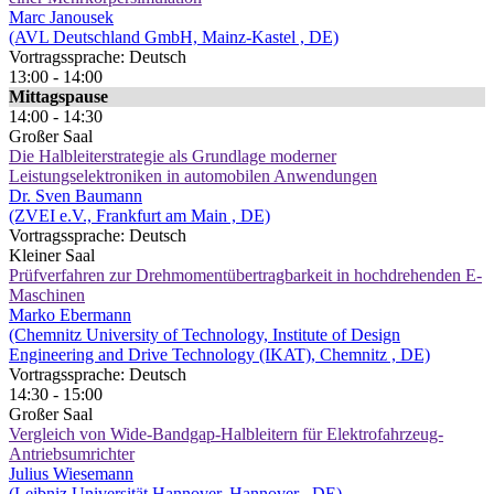
Marc Janousek
(AVL Deutschland GmbH, Mainz-Kastel , DE)
Vortragssprache: Deutsch
13:00 - 14:00
Mittagspause
14:00 - 14:30
Großer Saal
Die Halbleiterstrategie als Grundlage moderner
Leistungselektroniken in automobilen Anwendungen
Dr. Sven Baumann
(ZVEI e.V., Frankfurt am Main , DE)
Vortragssprache: Deutsch
Kleiner Saal
Prüfverfahren zur Drehmomentübertragbarkeit in hochdrehenden E-
Maschinen
Marko Ebermann
(Chemnitz University of Technology, Institute of Design
Engineering and Drive Technology (IKAT), Chemnitz , DE)
Vortragssprache: Deutsch
14:30 - 15:00
Großer Saal
Vergleich von Wide-Bandgap-Halbleitern für Elektrofahrzeug-
Antriebsumrichter
Julius Wiesemann
(Leibniz Universität Hannover, Hannover , DE)