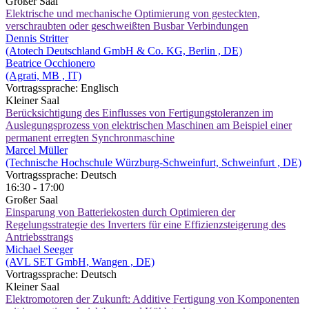
Großer Saal
Elektrische und mechanische Optimierung von gesteckten,
verschraubten oder geschweißten Busbar Verbindungen
Dennis Stritter
(Atotech Deutschland GmbH & Co. KG, Berlin , DE)
Beatrice Occhionero
(Agrati, MB , IT)
Vortragssprache: Englisch
Kleiner Saal
Berücksichtigung des Einflusses von Fertigungstoleranzen im
Auslegungsprozess von elektrischen Maschinen am Beispiel einer
permanent erregten Synchronmaschine
Marcel Müller
(Technische Hochschule Würzburg-Schweinfurt, Schweinfurt , DE)
Vortragssprache: Deutsch
16:30 - 17:00
Großer Saal
Einsparung von Batteriekosten durch Optimieren der
Regelungsstrategie des Inverters für eine Effizienzsteigerung des
Antriebsstrangs
Michael Seeger
(AVL SET GmbH, Wangen , DE)
Vortragssprache: Deutsch
Kleiner Saal
Elektromotoren der Zukunft: Additive Fertigung von Komponenten