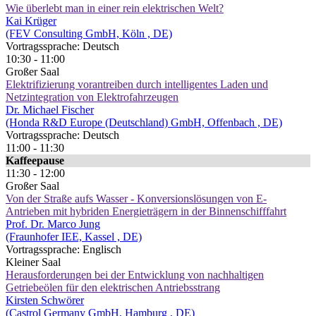
Wie überlebt man in einer rein elektrischen Welt?
Kai Krüger
(FEV Consulting GmbH, Köln , DE)
Vortragssprache: Deutsch
10:30 - 11:00
Großer Saal
Elektrifizierung vorantreiben durch intelligentes Laden und
Netzintegration von Elektrofahrzeugen
Dr. Michael Fischer
(Honda R&D Europe (Deutschland) GmbH, Offenbach , DE)
Vortragssprache: Deutsch
11:00 - 11:30
Kaffeepause
11:30 - 12:00
Großer Saal
Von der Straße aufs Wasser - Konversionslösungen von E-
Antrieben mit hybriden Energieträgern in der Binnenschifffahrt
Prof. Dr. Marco Jung
(Fraunhofer IEE, Kassel , DE)
Vortragssprache: Englisch
Kleiner Saal
Herausforderungen bei der Entwicklung von nachhaltigen
Getriebeölen für den elektrischen Antriebsstrang
Kirsten Schwörer
(Castrol Germany GmbH, Hamburg , DE)