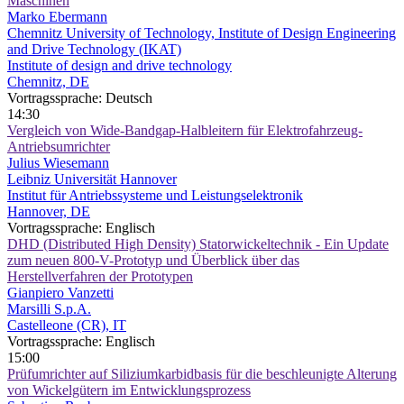
Maschinen
Marko Ebermann
Chemnitz University of Technology, Institute of Design Engineering
and Drive Technology (IKAT)
Institute of design and drive technology
Chemnitz, DE
Vortragssprache: Deutsch
14:30
Vergleich von Wide-Bandgap-Halbleitern für Elektrofahrzeug-
Antriebsumrichter
Julius Wiesemann
Leibniz Universität Hannover
Institut für Antriebssysteme und Leistungselektronik
Hannover, DE
Vortragssprache: Englisch
DHD (Distributed High Density) Statorwickeltechnik - Ein Update
zum neuen 800-V-Prototyp und Überblick über das
Herstellverfahren der Prototypen
Gianpiero Vanzetti
Marsilli S.p.A.
Castelleone (CR), IT
Vortragssprache: Englisch
15:00
Prüfumrichter auf Siliziumkarbidbasis für die beschleunigte Alterung
von Wickelgütern im Entwicklungsprozess