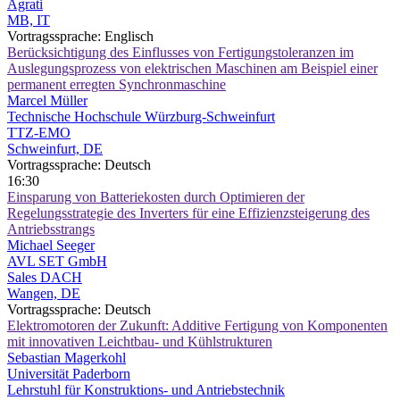
Agrati
MB, IT
Vortragssprache: Englisch
Berücksichtigung des Einflusses von Fertigungstoleranzen im
Auslegungsprozess von elektrischen Maschinen am Beispiel einer
permanent erregten Synchronmaschine
Marcel Müller
Technische Hochschule Würzburg-Schweinfurt
TTZ-EMO
Schweinfurt, DE
Vortragssprache: Deutsch
16:30
Einsparung von Batteriekosten durch Optimieren der
Regelungsstrategie des Inverters für eine Effizienzsteigerung des
Antriebsstrangs
Michael Seeger
AVL SET GmbH
Sales DACH
Wangen, DE
Vortragssprache: Deutsch
Elektromotoren der Zukunft: Additive Fertigung von Komponenten
mit innovativen Leichtbau- und Kühlstrukturen
Sebastian Magerkohl
Universität Paderborn
Lehrstuhl für Konstruktions- und Antriebstechnik