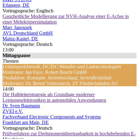
Erlangen, DE
Vortragssprache: Englisch
Ganzheitliche Modellierung zur NVH-Analyse einer E-Achse in
einer Mehrkörpersimulation
Marc Janousek
AVL Deutschland GmbH
Mainz-Kastel, DE
Vortragssprache: Deutsch
13:00
Mittagspause
Themen
Leistungselektronik, DC/DC-Wandler und Ladetechnologien
Moderator: Ian Faye, Robert Bosch GmbH
Produktion: Konzepte, Serienhochlauf, Serienflexibilität
Moderator: Dr. Bernd Vahlensieck, ZF Friedrichshafen AG
14:00
Die Halbleiterstrategie als Grundlage moderner
Leistungselektroniken in automobilen Anwendungen
Dr. Sven Baumann
ZVEI e.V.
Fachverband Electronic Components and Systems
Frankfurt am Main, DE
Vortragssprache: Deutsch
Prüfverfahren zur Drehmomentübertragbarkeit in hochdrehenden E-