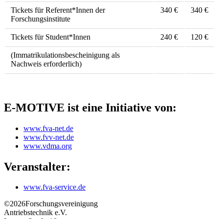
Tickets für Referent*Innen der
340 €
340 €
Forschungsinstitute
Tickets für Student*Innen
240 €
120 €
(Immatrikulationsbescheinigung als
Nachweis erforderlich)
E-MOTIVE ist eine Initiative von:
www.fva-net.de
www.fvv-net.de
www.vdma.org
Veranstalter:
www.fva-service.de
©2026
Forschungsvereinigung
Antriebstechnik e.V.